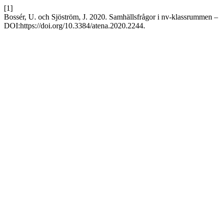
[1]
Bossér, U. och Sjöström, J. 2020. Samhällsfrågor i nv-klassrummen – f
DOI:https://doi.org/10.3384/atena.2020.2244.