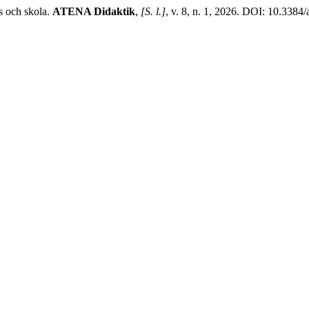
s och skola.
ATENA Didaktik
,
[S. l.]
, v. 8, n. 1, 2026. DOI: 10.3384