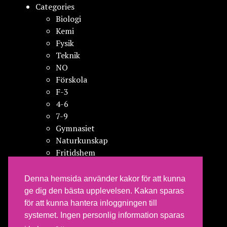
Categories
Biologi
Kemi
Fysik
Teknik
NO
Förskola
F-3
4-6
7-9
Gymnasiet
Naturkunskap
Fritidshem
Vuxenutbildning
Kompetensutveckling
Denna hemsida använder kakor för att kunna
Reflektioner från praktiken
ge dig den bästa upplevelsen. Kakan sparas
Resultat från ett forskningsprojekt
för att kunna hantera inloggningen till
Forskningsgenomgångar
systemet. Ingen personlig information sparas
Notiser från forskningsfronten