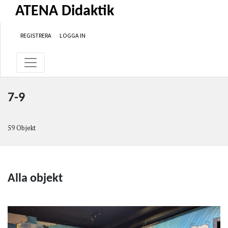
Hoppa till huvudinnehåll
Hoppa till primär navigationsmeny
Hoppa till sidfot
ATENA Didaktik
REGISTRERA
LOGGA IN
7-9
59 Objekt
Alla objekt