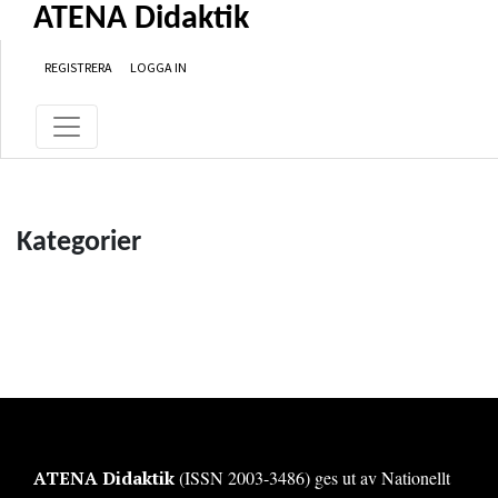
Hoppa till huvudinnehåll
Hoppa till primär navigationsmeny
Hoppa till sidfot
ATENA Didaktik
REGISTRERA
LOGGA IN
Kategorier
ATENA Didaktik
(ISSN 2003-3486) ges ut av Nationellt