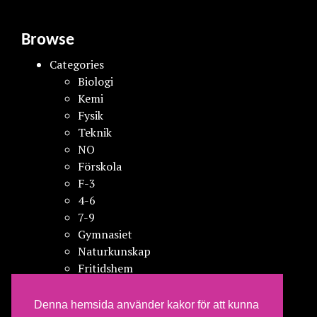
Browse
Categories
Biologi
Kemi
Fysik
Teknik
NO
Förskola
F-3
4-6
7-9
Gymnasiet
Naturkunskap
Fritidshem
Vuxenutbildning
Kompetensutveckling
Denna hemsida använder kakor för att kunna