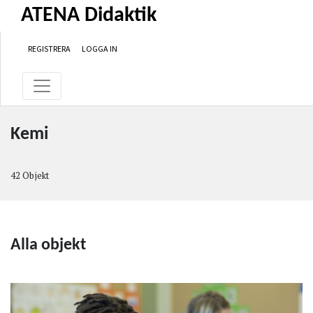
Hoppa till huvudinnehåll
Hoppa till primär navigationsmeny
Hoppa till sidfot
ATENA Didaktik
REGISTRERA
LOGGA IN
Kemi
42 Objekt
Alla objekt