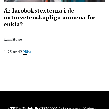
Är lärobokstexterna i de
naturvetenskapliga ämnena för
enkla?
Karin Stolpe
1-25 av 42
Nästa
ATENA Didaktik
(ISSN 2003-3486) ges ut av Nationellt