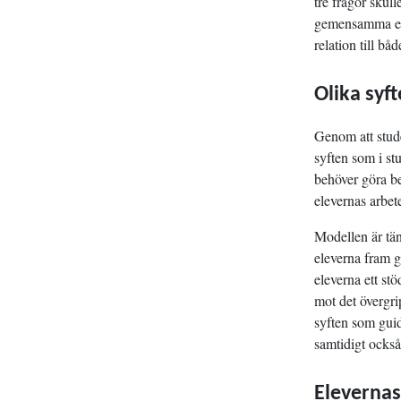
tre frågor skul
gemensamma eft
relation till b
Olika syf
Genom att stud
syften som i st
behöver göra be
elevernas arbet
Modellen är tänk
eleverna fram g
eleverna ett st
mot det övergri
syften som guid
samtidigt också
Elevernas