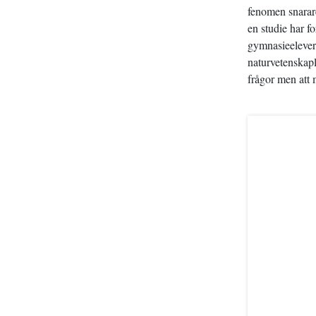
fenomen snarare
en studie har f
gymnasieelever 
naturvetenska
frågor men att 