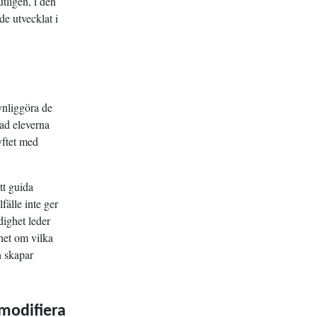
utligen, i den
de utvecklat i
ynliggöra de
ad eleverna
yftet med
tt guida
fälle inte ger
dighet leder
het om vilka
h skapar
 modifiera