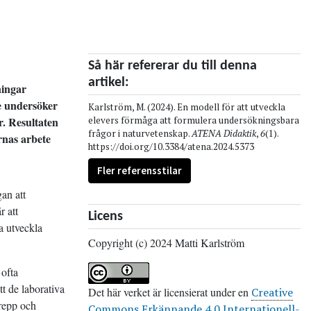
Så här refererar du till denna
artikel:
ningar
e undersöker
Karlström, M. (2024). En modell för att utveckla
r. Resultaten
elevers förmåga att formulera undersökningsbara
frågor i naturvetenskap.
ATENA Didaktik
,
6
(1).
ernas arbete
https://doi.org/10.3384/atena.2024.5373
Fler referensstilar
an att
r att
Licens
a utveckla
Copyright (c) 2024 Matti Karlström
 ofta
t de laborativa
Det här verket är licensierat under en
Creative
grepp och
Commons Erkännande 4.0 Internationell-