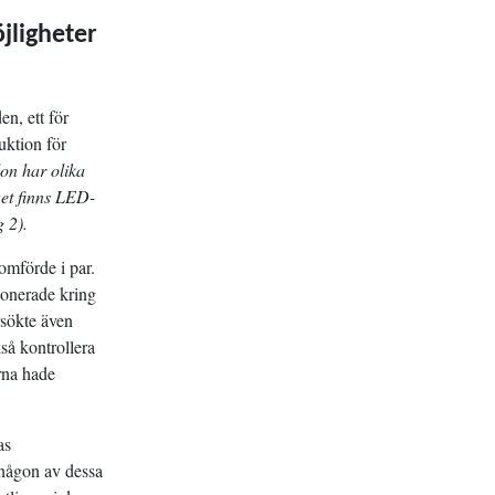
jligheter
n, ett för
uktion för
on har olika
et finns LED-
g 2).
omförde i par.
sonerade kring
rsökte även
kså kontrollera
orna hade
as
 någon av dessa