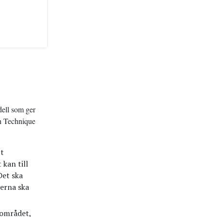
ell som ger
on Technique
tt
kan till
Det ska
verna ska
 området,