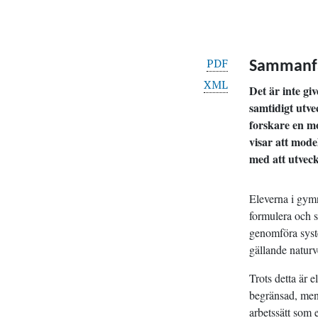
PDF
Sammanfa
XML
Det är inte gi
samtidigt utv
forskare en mo
visar att mode
med att utveck
Eleverna i gym
formulera och s
genomföra syst
gällande naturv
Trots detta är e
begränsad, mena
arbetssätt som 