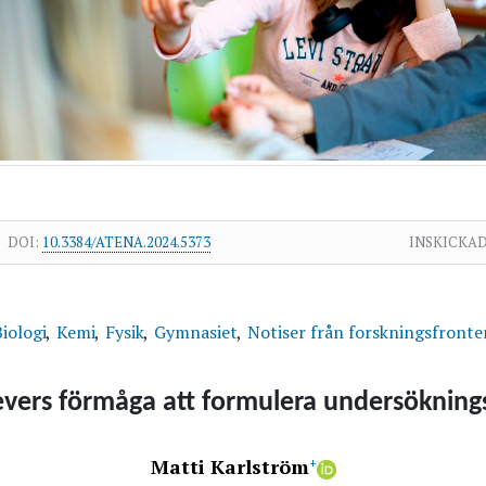
DOI:
10.3384/ATENA.2024.5373
INSKICKAD
Biologi
Kemi
Fysik
Gymnasiet
Notiser från forskningsfronte
levers förmåga att formulera undersökning
Matti Karlström
+