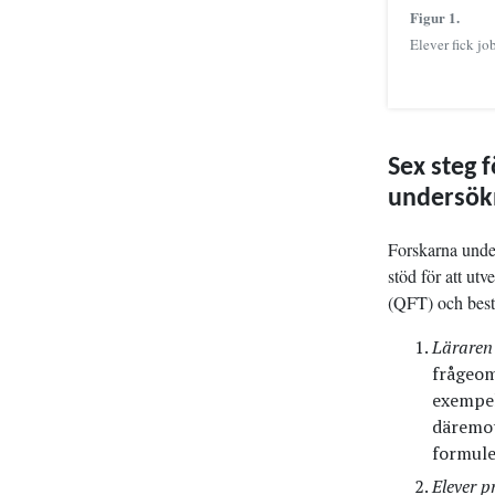
Figur 1.
Elever fick jo
Sex steg 
undersök
Forskarna unde
stöd för att ut
(QFT) och bestå
Läraren
frågeom
exempel
däremot
formule
Elever p