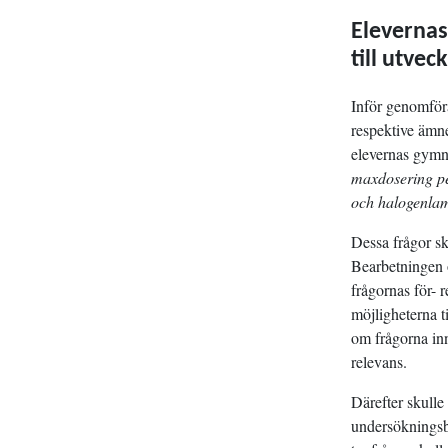
Elevernas
till utvec
Inför genomföra
respektive ämne
elevernas gymna
maxdosering p
och halogenl
Dessa frågor sk
Bearbetningen o
frågornas för- 
möjligheterna t
om frågorna inn
relevans.
Därefter skulle
undersökningsba