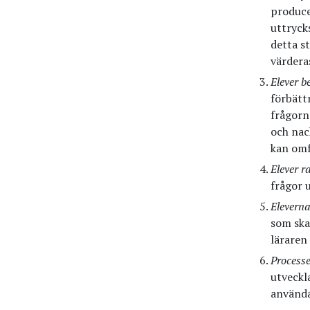
produce
uttryck
detta st
värdera
Elever b
förbätt
frågorna
och nac
kan omf
Elever 
frågor u
Elevern
som ska
läraren
Process
utveckl
använda