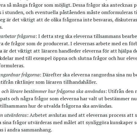
ra så många frågor som möjligt. Dessa frågor ska antecknas p
s i stunden, och eventuella påståenden måste omformuleras till
eg är det viktigt att de olika frågorna inte besvaras, diskuteras
s.
earbetar frågorna
: I detta steg ska eleverna tillsammans bearb
ra de frågor som de producerat. I elevernas arbete med en för
 är det viktigt att läraren handleder eleverna för att hjälpa d
kdelar med till exempel öppna och slutna frågor och hur elev
ormuleras.
rangordnar frågorna
: Därefter ska eleverna rangordna sina nu 
tifrån riktlinjer som läraren tillhandahåller.
a och lärare bestämmer hur frågorna ska användas
: Utifrån den
pats och några frågor som eleverna har valt ut bestämmer nu
 tillsammans hur de utvalda frågorna ska användas.
en utvärderas
: Arbetet avslutas med att elevernas process att 
a sina frågor utvärderas med målet att synliggöra kunskaper 
s i andra sammanhang.