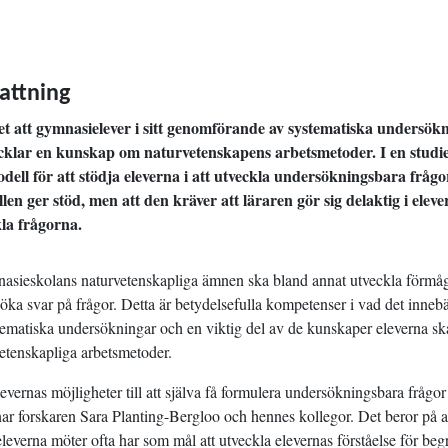
ttning
vet att gymnasielever i sitt genomförande av systematiska undersök
ecklar en kunskap om naturvetenskapens arbetsmetoder. I en studi
dell för att stödja eleverna i att utveckla undersökningsbara frågo
llen ger stöd, men att den kräver att läraren gör sig delaktig i elev
la frågorna.
nasieskolans naturvetenskapliga ämnen ska bland annat utveckla förmåg
öka svar på frågor. Detta är betydelsefulla kompetenser i vad det innebä
ematiska undersökningar och en viktig del av de kunskaper eleverna sk
etenskapliga arbetsmetoder.
levernas möjligheter till att själva få formulera undersökningsbara frågor
r forskaren Sara Planting-Bergloo och hennes kollegor. Det beror på at
eleverna möter ofta har som mål att utveckla elevernas förståelse för be