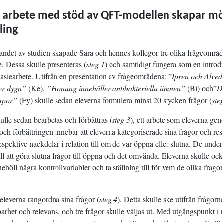
 arbete med stöd av QFT-modellen skapar mö
kling
ndet av studien skapade Sara och hennes kollegor tre olika frågeområde
. Dessa skulle presenteras (
steg 1
) och samtidigt fungera som en introd
siearbete. Utifrån en presentation av frågeområdena: ”
Ipren och Alved
er dygn”
(Ke),
”Honung innehåller antibakteriella ämnen”
(Bi) och”
D
ampor”
(Fy) skulle sedan eleverna formulera minst 20 stycken frågor (
ste
ulle sedan bearbetas och förbättras (
steg 3
), ett arbete som eleverna gen
ch förbättringen innebar att eleverna kategoriserade sina frågor och re
respektive nackdelar i relation till om de var öppna eller slutna. De unde
ill att göra slutna frågor till öppna och det omvända. Eleverna skulle oc
ehöll några kontrollvariabler och ta ställning till för vem de olika fråg
 eleverna rangordna sina frågor (
steg 4
). Detta skulle ske utifrån frågorn
rhet och relevans, och tre frågor skulle väljas ut. Med utgångspunkt i