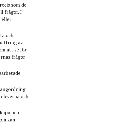
recis som de
 frågor. I
 eller
eta och
bättring av
em att se för-
ernas frågor
bearbetade
 rangordning
 eleverna och
skapa och
som kan