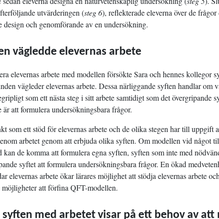
le sedan eleverna designa en naturvetenskaplig undersökning (
steg 5
). Sl
erföljande utvärderingen (
steg 6
), reflekterade eleverna över de frågor 
åde design och genomförande av en undersökning.
ten vägledde elevernas arbete
era elevernas arbete med modellen försökte Sara och hennes kollegor s
unden vägleder elevernas arbete. Dessa närliggande syften handlar om v
gripligt som ett nästa steg i sitt arbete samtidigt som det övergripande s
e är att formulera undersökningsbara frågor.
t som ett stöd för elevernas arbete och de olika stegen har till uppgift a
enom arbetet genom att erbjuda olika syften. Om modellen vid något till
öd kan de komma att formulera egna syften, syften som inte med nödvän
pande syftet att formulera undersökningsbara frågor. En ökad medveten
ar elevernas arbete ökar lärares möjlighet att stödja elevernas arbete oc
 möjligheter att förfina QFT-modellen.
 syften med arbetet visar på ett behov av att