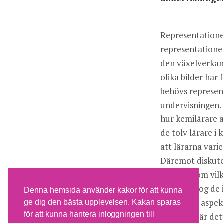
Representationer
representationer
den växelverkan 
olika bilder har 
behövs representa
undervisningen. 
hur kemilärare a
de tolv lärare i 
att lärarna varie
Däremot diskute
eleverna om vilka
exempel tog de i
Denna hemsida använder kakor för att kunna
visar olika aspek
ge dig den bästa upplevelsen. Kakan sparas
för att kunna hantera inloggningen till
forskarna är det