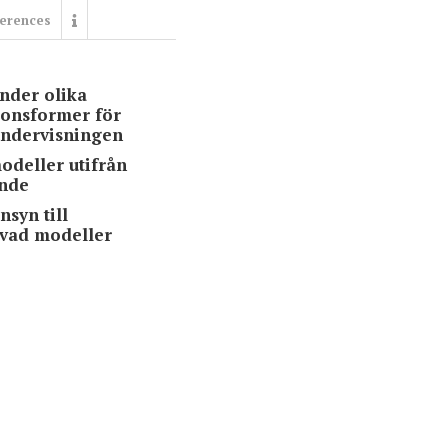
erences
nder olika
ionsformer för
 undervisningen
odeller utifrån
ande
nsyn till
i vad modeller