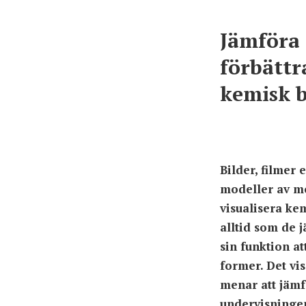
Jämföra 
förbättr
kemisk 
Bilder, filmer 
modeller av mo
visualisera kem
alltid som de j
sin funktion at
former. Det vis
menar att jämf
undervisninge