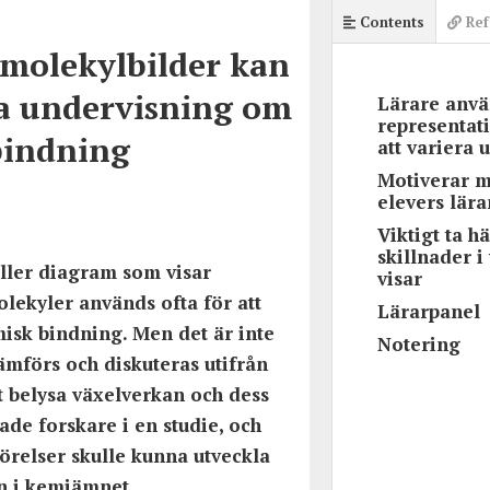
Contents
Ref
molekylbilder kan
a undervisning om
Lärare anvä
representat
bindning
att variera
Motiverar m
elevers lär
Viktigt ta hä
skillnader 
eller diagram som visar 
visar
lekyler används ofta för att 
Lärarpanel
isk bindning. Men det är inte 
Notering
ämförs och diskuteras utifrån 
t belysa växelverkan och dess 
ade forskare i en studie, och 
örelser skulle kunna utveckla 
n i kemiämnet.