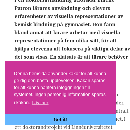
Patron lärares användning och elevers 
erfarenheter av visuella representationer av 
kemisk bindning på gymnasiet. Hon fann 
bland annat att lärare arbetar med visuella 
representationer på fem olika sätt, för att 
hjälpa eleverna att fokusera på viktiga delar av 
det som visas. En slutsats är att lärare behöver 
stöd för användning av visuella 
representationer i kemiklassrummet.
Denna hemsida använder kakor för att kunna
ge dig den bästa upplevelsen. Kakan sparas
för att kunna hantera inloggningen till
Att kommunicera ämnesinnehåll i kemi genom 
systemet. Ingen personlig information sparas
visuella representationer, som till exempel bilder, 
Läs mer
i kakan.
modeller och animationer av molekyler, är centralt 
för lärande och undervisning i kemiklassrummet. I 
Got it!
ett doktorandprojekt vid Linnéuniversitetet 