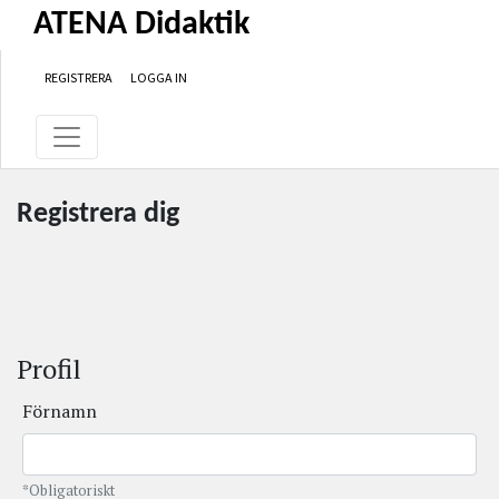
Hoppa till huvudinnehåll
Hoppa till primär navigationsmeny
Hoppa till sidfot
ATENA Didaktik
REGISTRERA
LOGGA IN
Registrera dig
Profil
Förnamn
*Obligatoriskt